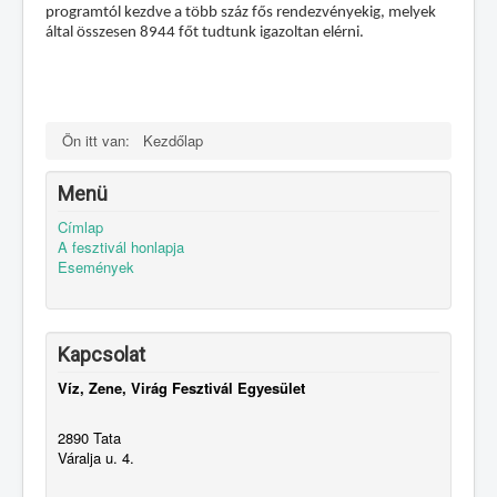
programtól kezdve a több száz fős rendezvényekig, melyek
által összesen 8944 főt tudtunk igazoltan elérni.
Ön itt van:
Kezdőlap
Menü
Címlap
A fesztivál honlapja
Események
Kapcsolat
Víz, Zene, Virág Fesztivál Egyesület
2890 Tata
Váralja u. 4.