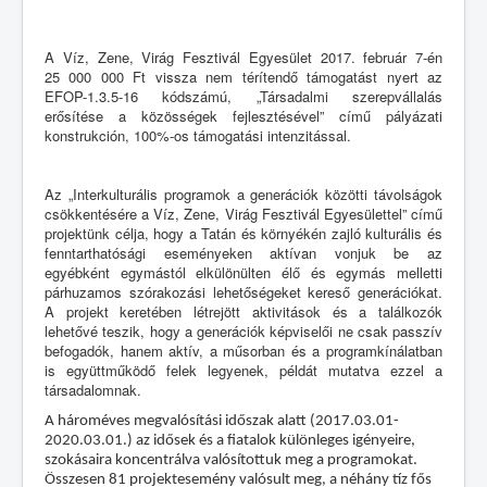
A Víz, Zene, Virág Fesztivál Egyesület 2017. február 7-én
25 000 000 Ft vissza nem térítendő támogatást nyert az
EFOP-1.3.5-16 kódszámú, „Társadalmi szerepvállalás
erősítése a közösségek fejlesztésével” című pályázati
konstrukción, 100%-os támogatási intenzitással.
Az „Interkulturális programok a generációk közötti távolságok
csökkentésére a Víz, Zene, Virág Fesztivál Egyesülettel” című
projektünk célja, hogy a Tatán és környékén zajló kulturális és
fenntarthatósági eseményeken aktívan vonjuk be az
egyébként egymástól elkülönülten élő és egymás melletti
párhuzamos szórakozási lehetőségeket kereső generációkat.
A projekt keretében létrejött aktivitások és a találkozók
lehetővé teszik, hogy a generációk képviselői ne csak passzív
befogadók, hanem aktív, a műsorban és a programkínálatban
is együttműködő felek legyenek, példát mutatva ezzel a
társadalomnak.
A hároméves megvalósítási időszak alatt (2017.03.01-
2020.03.01.) az idősek és a fiatalok különleges igényeire,
szokásaira koncentrálva valósítottuk meg a programokat.
Összesen 81 projektesemény valósult meg, a néhány tíz fős